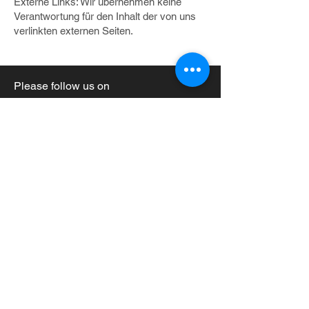
Externe Links: Wir übernehmen keine
Verantwortung für den Inhalt der von uns
verlinkten externen Seiten.
Please follow us on
Join Our Mailing List
Subscribe Now
© 2024 by Pavillon-fulpmes.at